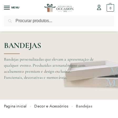
MENU
0
Pesquisar
BANDEJAS
Bandejas personalizadas que elevam a apresentação de
qualquer evento. Produzidas artesanalmente com
acabamento premium e design exclusivo.
Funcionais, decorativas e memoráveis.
Pagina inicial
Decor e Acessórios
Bandejas
»
»