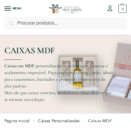
MENU
0
Pesquisar
CAIXAS MDF
Caixas em MDF
personalizadas com forração francesa e
acabamento impecável. Peças exclusivas feitas à mão, ideais
para casamentos, batizados e presentes corporativos de
alto padrão.
Mais do que caixas convites, verdadeiras obras de arte que
se tornam recordação.
Pagina inicial
Caixas Personalizadas
Caixas MDF
»
»