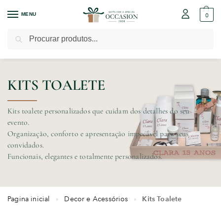
MENU
0
Pesquisar
KITS TOALETE
Kits toalete personalizados que cuidam dos detalhes do seu
evento.
Organização, conforto e apresentação impecável para seus
convidados.
Funcionais, elegantes e totalmente personalizados.
Pagina inicial
Decor e Acessórios
Kits Toalete
»
»