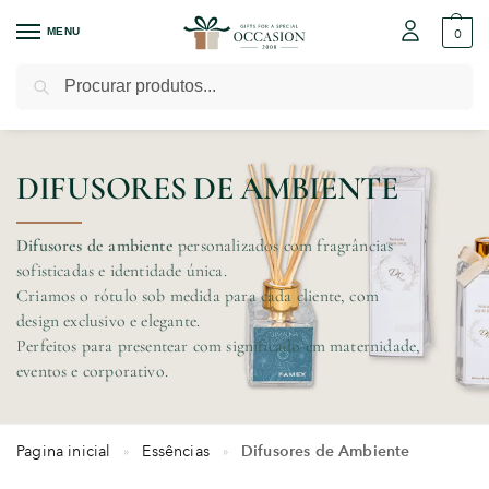
MENU
0
Pesquisar
DIFUSORES DE AMBIENTE
Difusores de ambiente
personalizados com fragrâncias
sofisticadas e identidade única.
Criamos o rótulo sob medida para cada cliente, com
design exclusivo e elegante.
Perfeitos para presentear com significado em maternidade,
eventos e corporativo.
Pagina inicial
Essências
Difusores de Ambiente
»
»