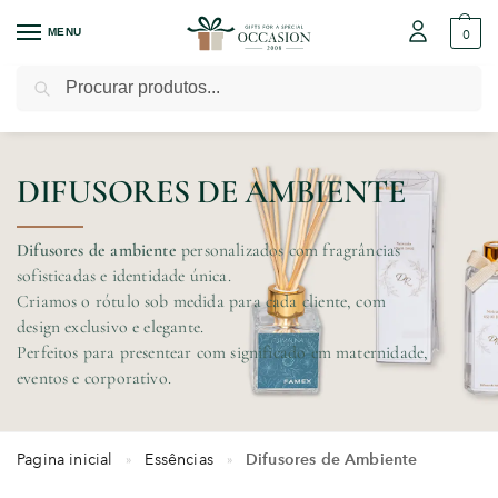
MENU
0
Pesquisar
DIFUSORES DE AMBIENTE
Difusores de ambiente
personalizados com fragrâncias
sofisticadas e identidade única.
Criamos o rótulo sob medida para cada cliente, com
design exclusivo e elegante.
Perfeitos para presentear com significado em maternidade,
eventos e corporativo.
Pagina inicial
Essências
Difusores de Ambiente
»
»