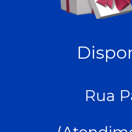
Dispon
Rua P