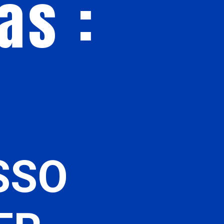
as :
SSO