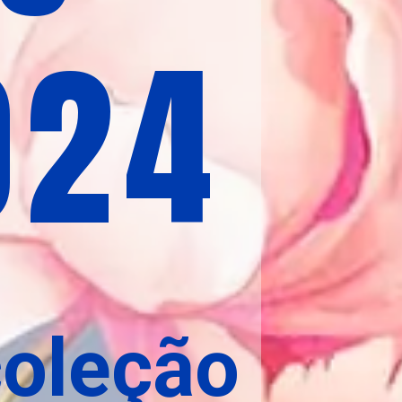
024
coleção