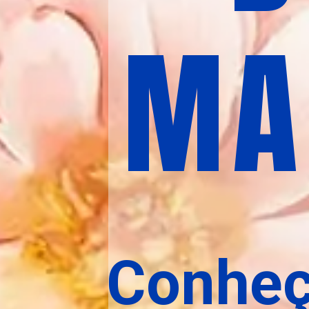
MA
Conheç