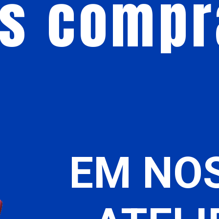
s compr
EM NO