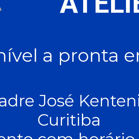
ATELI
ível a pronta 
adre José Kenteni
Curitiba