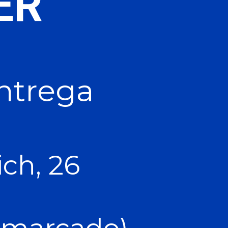
ER
entrega
ch, 26