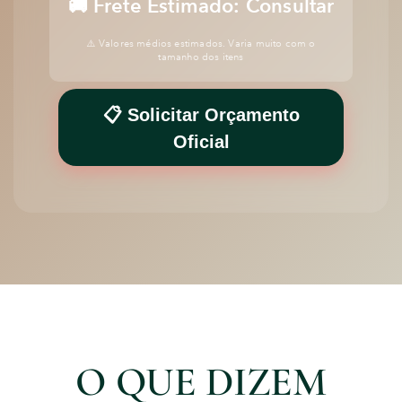
🚚 Frete Estimado:
Consultar
⚠️ Valores médios estimados. Varia muito com o
tamanho dos itens
📋 Solicitar Orçamento
Oficial
O QUE DIZEM