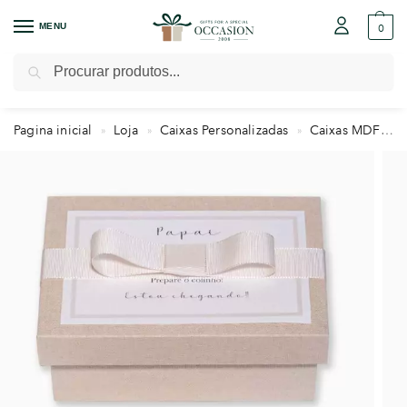
MENU
0
Pesquisar
Pagina inicial
Loja
Caixas Personalizadas
Caixas MDF
K
»
»
»