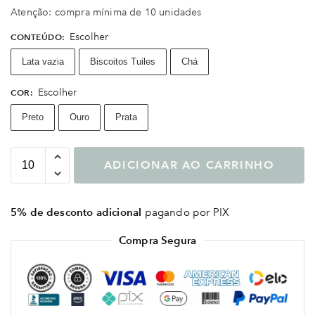
Atenção: compra mínima de 10 unidades
Escolher
CONTEÚDO
:
Lata vazia
Biscoitos Tuiles
Chá
Escolher
COR
:
Preto
Ouro
Prata
ADICIONAR AO CARRINHO
5% de desconto adicional
pagando por PIX
Compra Segura