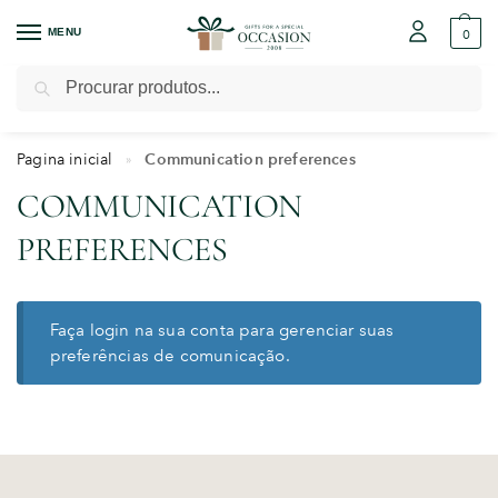
MENU
0
Pesquisar
Pagina inicial
Communication preferences
»
COMMUNICATION
PREFERENCES
Faça login na sua conta
para gerenciar suas
preferências de comunicação.