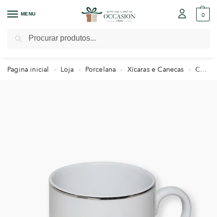
MENU
0
Pesquisar
Pagina inicial
Loja
Porcelana
Xícaras e Canecas
Caneca Dallas com Logo ou Brasão
»
»
»
»