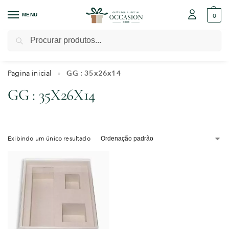
MENU
0
Pesquisar
Pagina inicial
GG : 35x26x14
»
GG : 35X26X14
Exibindo um único resultado