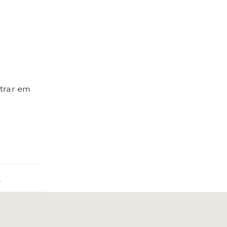
ntrar em
e