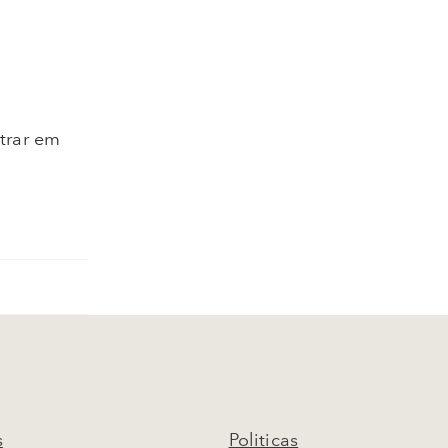
ntrar em
s
Politicas