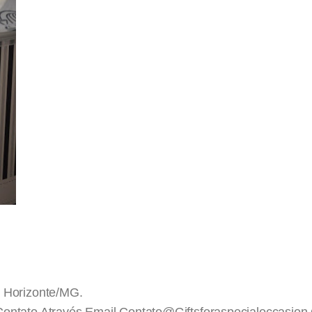
 Horizonte/MG.
ntato Através Email Contato@giftsforaspecialoccasio