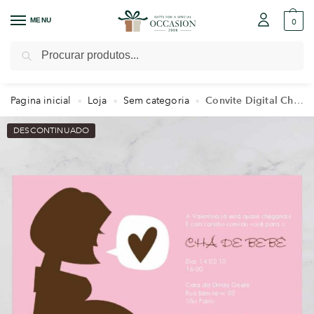
MENU
0
Pesquisar
Pagina inicial
Loja
Sem categoria
Convite Digital Chá Bebê/ Fraldas – Modelo Valentina
»
»
»
DESCONTINUADO