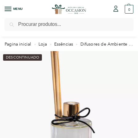
MENU
0
Pesquisar
Pagina inicial
Loja
Essências
Difusores de Ambiente
D
»
»
»
DESCONTINUADO