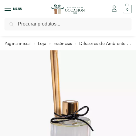
MENU
0
Pesquisar
Pagina inicial
Loja
Essências
Difusores de Ambiente
D
»
»
»