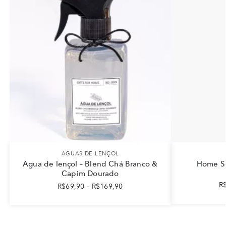
AGUAS DE LENÇOL
Agua de lençol – Blend Chá Branco &
Home Sp
Capim Dourado
R
R$
69,90
–
R$
169,90