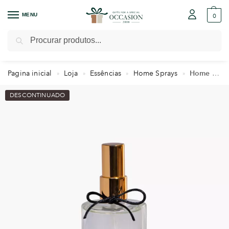
MENU
0
Pesquisar
Pagina inicial
Loja
Essências
Home Sprays
Home Spray Blend Chá Branco & Capim Dourado
»
»
»
»
DESCONTINUADO