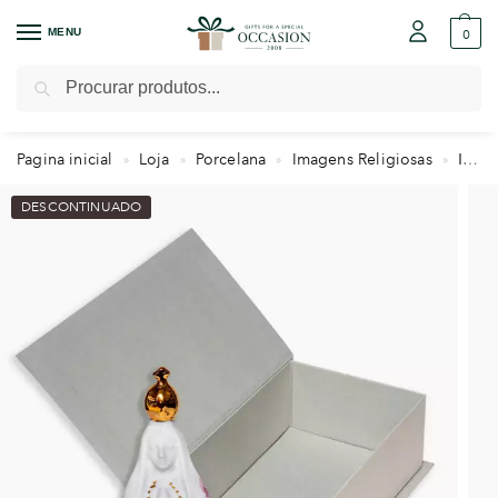
MENU
0
Pesquisar
Pagina inicial
Loja
Porcelana
Imagens Religiosas
Imagem de Nossa Senhora Aparecida I
»
»
»
»
DESCONTINUADO