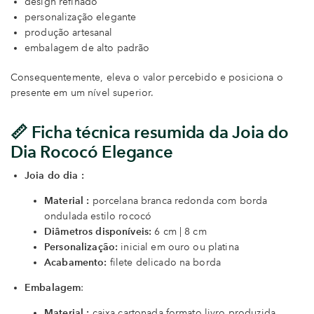
design refinado
personalização elegante
produção artesanal
embalagem de alto padrão
Consequentemente, eleva o valor percebido e posiciona o
presente em um nível superior.
📏 Ficha técnica resumida da Joia do
Dia Rococó Elegance
Joia do dia :
Material :
porcelana branca redonda com borda
ondulada estilo rococó
Diâmetros disponíveis:
6 cm | 8 cm
Personalização:
inicial em ouro ou platina
Acabamento:
filete delicado na borda
Embalagem
:
Material :
caixa cartonada formato livro produzida