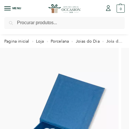
MENU
0
Pesquisar
Pagina inicial
Loja
Porcelana
Joias do Dia
Joia do Dia Rococó Elegance
»
»
»
»