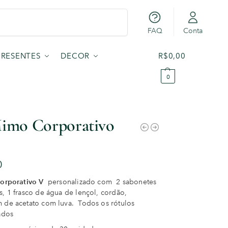
Pesquisar
FAQ
Conta
PRESENTES
DECOR
R$
0,00
0
Mimo Corporativo
0
corporativo V
personalizado com 2 sabonetes
, 1 frasco de água de lençol, cordão,
de acetato com luva. Todos os rótulos
ados