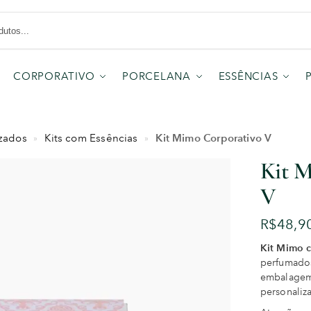
CORPORATIVO
PORCELANA
ESSÊNCIAS
Kit Mimo Corporativo V
izados
Kits com Essências
»
»
Kit 
V
R$
48,9
Kit Mimo 
perfumados
embalagem 
personaliz