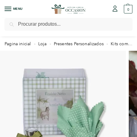
MENU
0
Pesquisar
Pagina inicial
Loja
Presentes Personalizados
Kits com Essências
»
»
»