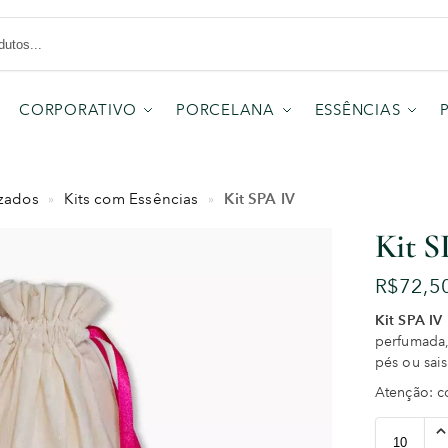
CORPORATIVO
PORCELANA
ESSÊNCIAS
Kit SPA IV
izados
Kits com Essências
»
»
Kit 
R$
72,5
Kit SPA IV
perfumada,
pés ou sai
Atenção: 