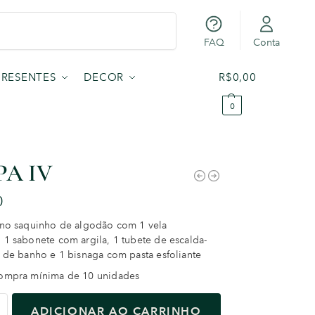
Pesquisar
FAQ
Conta
PRESENTES
DECOR
R$
0,00
0
SPA IV
0
no saquinho de algodão com 1 vela
 1 sabonete com argila, 1 tubete de escalda-
s de banho e 1 bisnaga com pasta esfoliante
compra mínima de 10 unidades
ADICIONAR AO CARRINHO