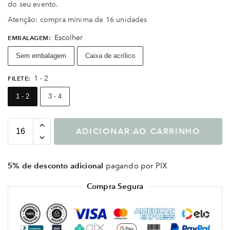
do seu evento.
Atenção: compra mínima de 16 unidades
Escolher
EMBALAGEM
:
Sem embalagem
Caixa de acrílico
1 - 2
FILETE
:
1 - 2
3 - 4
ADICIONAR AO CARRINHO
5% de desconto adicional
pagando por PIX
Compra Segura