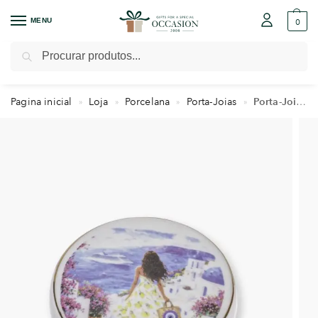
MENU
0
Pesquisar
Pagina inicial
Loja
Porcelana
Porta-Joias
Porta-Joias com Aquarela ou Brasão
»
»
»
»