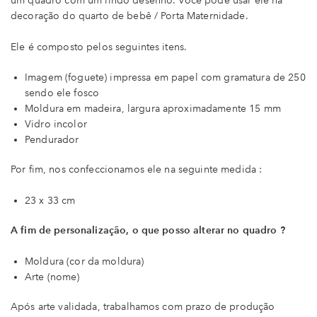
um quadro com um lindo desenho. Você pode usar ele na
decoração do quarto de bebê / Porta Maternidade.
Ele é composto pelos seguintes itens.
Imagem (foguete) impressa em papel com gramatura de 250
sendo ele fosco
Moldura em madeira, largura aproximadamente 15 mm
Vidro incolor
Pendurador
Por fim, nos confeccionamos ele na seguinte medida :
23 x 33 cm
A fim de personalização, o que posso alterar no quadro ?
Moldura (cor da moldura)
Arte (nome)
Após arte validada, trabalhamos com prazo de produção