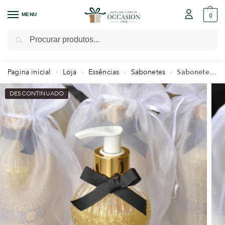
MENU
0
Pesquisar
Pagina inicial
Loja
Essências
Sabonetes
Sabonete Líquido Retro 250Ml
»
»
»
»
DESCONTINUADO