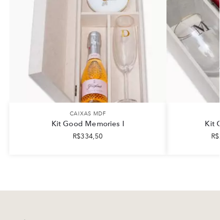
CAIXAS MDF
Kit Good Memories I
Kit
R$
334,50
R$