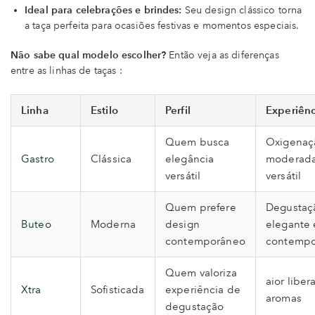
Ideal para celebrações e brindes:
Seu design clássico torna
a taça perfeita para ocasiões festivas e momentos especiais.
Não sabe qual modelo escolher?
Então veja as diferenças
entre as linhas de taças :
Linha
Estilo
Perfil
Experiênc
Quem busca
Oxigenaç
Gastro
Clássica
elegância
moderada
versátil
versátil
Quem prefere
Degustaç
Buteo
Moderna
design
elegante 
contemporâneo
contempo
Quem valoriza
aior libe
Xtra
Sofisticada
experiência de
aromas
degustação