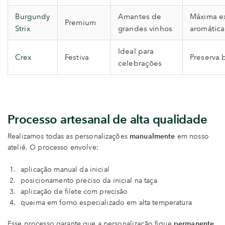
Burgundy
Amantes de
Máxima e
Premium
Strix
grandes vinhos
aromática
Ideal para
Crex
Festiva
Preserva 
celebrações
Processo artesanal de alta qualidade
Realizamos todas as personalizações
manualmente
em nosso
ateliê. O processo envolve:
aplicação manual da inicial
posicionamento preciso da inicial na taça
aplicação de filete com precisão
queima em forno especializado em alta temperatura
Esse processo garante que a personalização fique
permanente