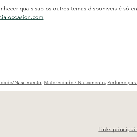
onhecer quais são os outros temas disponíveis é só e
cialoccasion.com
idade/Nascimento
,
Maternidade / Nascimento
,
Perfume par
Links principai