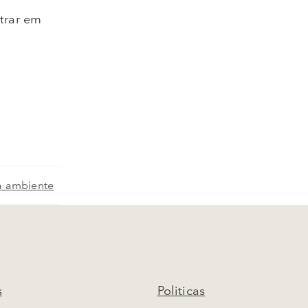
ntrar em
a ambiente
s
Politicas