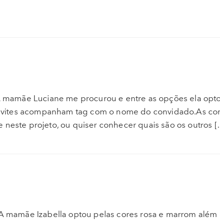
n.A mamãe Luciane me procurou e entre as opções ela opt
nvites acompanham tag com o nome do convidado.As co
 neste projeto, ou quiser conhecer quais são os outros 
a.A mamãe Izabella optou pelas cores rosa e marrom além