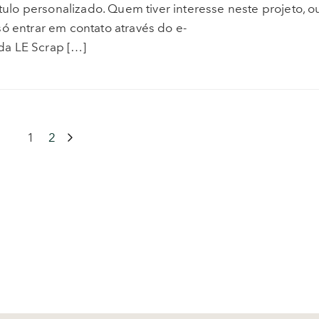
o personalizado. Quem tiver interesse neste projeto, o
ó entrar em contato através do e-
da LE Scrap […]
1
2