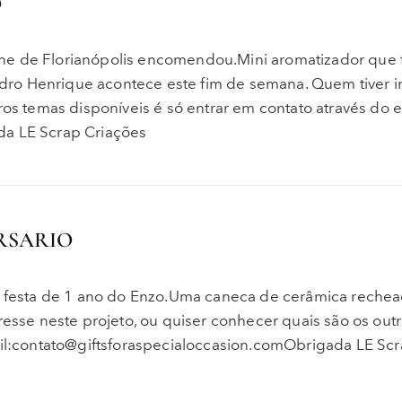
O
ne de Florianópolis encomendou.Mini aromatizador que 
ro Henrique acontece este fim de semana. Quem tiver i
ros temas disponíveis é só entrar em contato através do e
da LE Scrap Criações
RSARIO
 a festa de 1 ano do Enzo.Uma caneca de cerâmica reche
resse neste projeto, ou quiser conhecer quais são os out
ail:contato@giftsforaspecialoccasion.comObrigada LE Sc