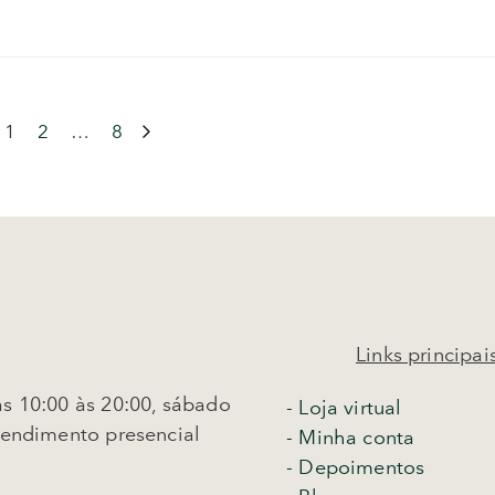
1
2
…
8
Links principai
s 10:00 às 20:00, sábado
-
Loja virtual
tendimento presencial
- Minha conta
- Depoimentos